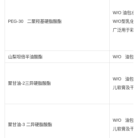
W/O
油包水
PEG-30
二聚羟基硬脂酸酯
W/O
型乳化
广泛用于彩
山梨坦倍半油酸酯
W/O
油包水
W/O
油包水
聚甘油
-2
三异硬脂酸酯
儿软膏及干
W/O
油包水
聚甘油
-3
二异硬脂酸酯
儿软膏及干