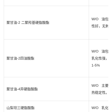
W/O
油包水
聚甘油
-2
二聚羟基硬脂酸酯
性好，无刺
W/O
油包水
聚甘油
-2
四油酸酯
乳化性强，
1-5%
W/O
主要乳
聚甘油
-4
异硬脂酸酯
热稳定性。
山梨坦三硬脂酸酯
W/O
乳化剂