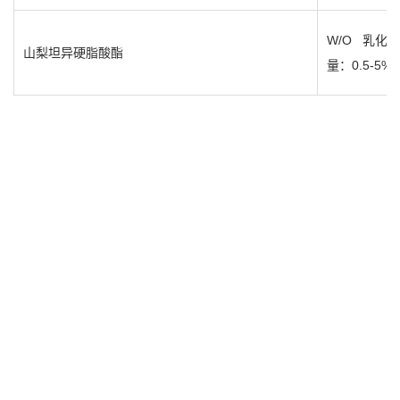
W/O
乳化剂
山梨坦异硬脂酸酯
量：
0.5-5%