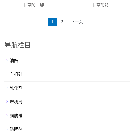
甘草酸一钾
甘草酸铵
1
2
下一页
导航栏目
油酯
有机硅
乳化剂
增稠剂
脂肪醇
防晒剂