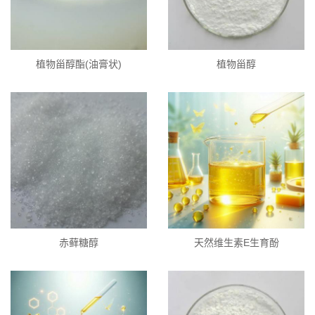
植物甾醇酯(油膏状)
植物甾醇
赤藓糖醇
天然维生素E生育酚