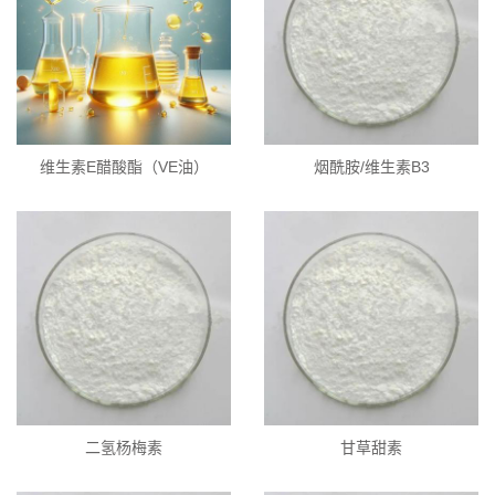
维生素E醋酸酯（VE油）
烟酰胺/维生素B3
二氢杨梅素
甘草甜素